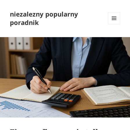
niezalezny popularny
poradnik
MENU
I
WIDGETY