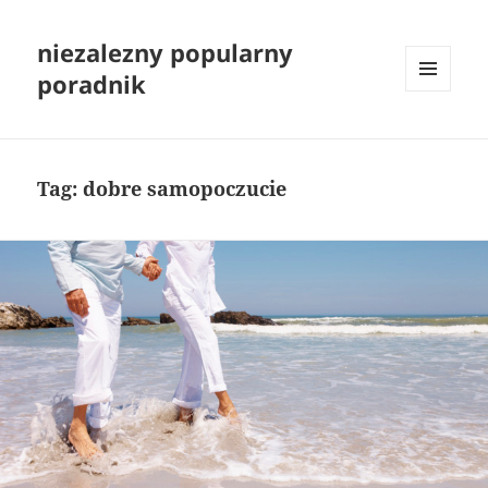
niezalezny popularny
poradnik
MENU
I
WIDGETY
Tag:
dobre samopoczucie