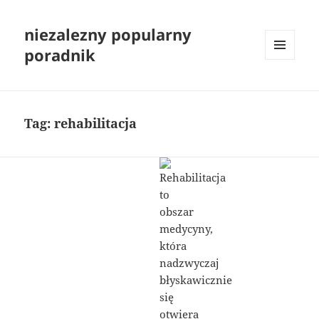
niezalezny popularny
poradnik
MENU
I
WIDGETY
Tag:
rehabilitacja