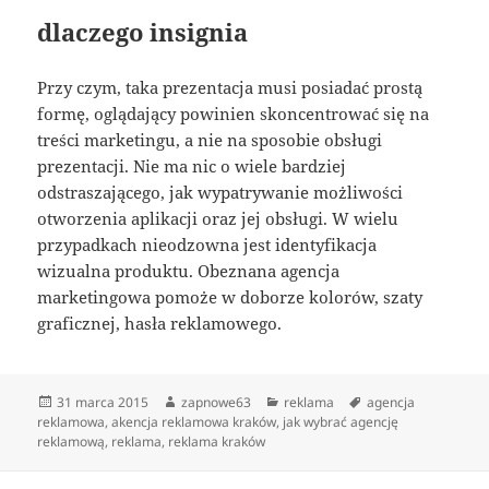
dlaczego insignia
Przy czym, taka prezentacja musi posiadać prostą
formę, oglądający powinien skoncentrować się na
treści marketingu, a nie na sposobie obsługi
prezentacji. Nie ma nic o wiele bardziej
odstraszającego, jak wypatrywanie możliwości
otworzenia aplikacji oraz jej obsługi. W wielu
przypadkach nieodzowna jest identyfikacja
wizualna produktu. Obeznana agencja
marketingowa pomoże w doborze kolorów, szaty
graficznej, hasła reklamowego.
Data
Autor
Kategorie
Tagi
31 marca 2015
zapnowe63
reklama
agencja
publikacji
reklamowa
,
akencja reklamowa kraków
,
jak wybrać agencję
reklamową
,
reklama
,
reklama kraków