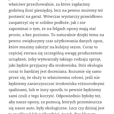
właściwe przechowalnie, za które zapłacimy
godziwą ilość pieniędzy, lecz na pewno możemy też
postawić na garaż. Wówczas wystarczy prawidłowo
zaopatrzyć się w solidne podłoże, jak i nie
zapominać o tym, że na felgach opony mają stać
prosto, a bez poziomo. To naturalnie dzięki temu na
pewno zwiększymy czas użytkowania danych opon,
które musimy założyć na kolejny sezon. Coraz to
częściej zwraca się szczególną uwagę producentom
urządzeń, żeby wytwarzały takiego rodzaju sprzęt,
jaki będzie przyjazny dla środowiska. Dziś ekologia
coraz to bardziej jest doceniana. Rozumie się samo
przez się, że służy to właściwemu celowi, jeśli nie
będziemy zanieczyszczać środowiska różnorodnymi
spalinami, lub w inny sposób, to pewnie będziemy
sami czuli z tego korzyść. Odpowiednio byłoby też,
aby nasze opony, za pomocą, których przemieszcza
się nasze auto, były ekologiczne. Lecz czy dzisiaj jest
to możliwe? Jak najbardziej, że tak. Bez kłopotu