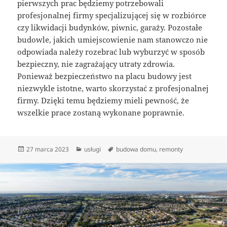
pierwszych prac będziemy potrzebowali
profesjonalnej firmy specjalizującej się w rozbiórce
czy likwidacji budynków, piwnic, garaży. Pozostałe
budowle, jakich umiejscowienie nam stanowczo nie
odpowiada należy rozebrać lub wyburzyć w sposób
bezpieczny, nie zagrażający utraty zdrowia.
Ponieważ bezpieczeństwo na placu budowy jest
niezwykle istotne, warto skorzystać z profesjonalnej
firmy. Dzięki temu będziemy mieli pewność, że
wszelkie prace zostaną wykonane poprawnie.
Data
Kategorie
Tagi
27 marca 2023
usługi
budowa domu
,
remonty
publikacji