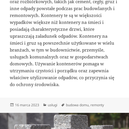
oraz rozbiórkowych, takich jak cement, cegły, gruz i
inne odpady powstałe podczas prac budowlanych i
remontowych. Kontenery te są w większości
wypadków większe niż kontenery na śmieci i
posiadają charakterystyczne drzwi, które
upraszczają załadunek odpadów. Kontenery na
śmieci i gruz są powszechnie użytkowane w wielu
branżach, w tym w budownictwie, przemyśle,
usługach komunalnych oraz w gospodarstwach
domowych. Używanie kontenerów pomaga w
utrzymaniu czystości i porządku oraz zapewnia
właściwe utylizowanie odpadów, co przyczynia się
do ochrony środowiska.
Data
Kategorie
Tagi
16 marca 2023
usługi
budowa domu
,
remonty
publikacji