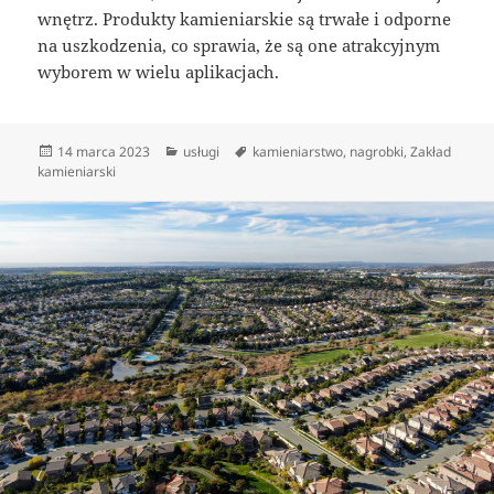
wnętrz. Produkty kamieniarskie są trwałe i odporne
na uszkodzenia, co sprawia, że są one atrakcyjnym
wyborem w wielu aplikacjach.
Data
Kategorie
Tagi
14 marca 2023
usługi
kamieniarstwo
,
nagrobki
,
Zakład
publikacji
kamieniarski