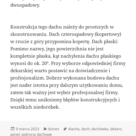
dwuspadowy.
Konstrukcja tego dachu należy do prostszych w
skonstruowaniu. Dach czterospadowy (kopertowy)
w rzucie z góry przypomina kopertę. Dach płaski:
Pomimo nazwy, jego powierzchnia nie jest
kompletnie płaska, kąt nachylenia dachu płaskiego
wynosi do ok. 20°. Przy wyborze odpowiedniej firmy
dekarskiej warto postawić na doświadczenie i
profesjonalizm. Dobrze wykonana budowa dachu
jest nader istotna przy dalszym użytkowaniu domu,
zatem tak ważny jest wybór profesjonalnej firmy.
Dzięki temu unikniemy błędów konstrukcyjnych i
wszelkich niedoróbek.
Data
Kategorie
Tagi
9 marca 2023
biznes
blacha
,
dach
,
dachówka
,
dekarz
,
publikacji
panel
,
pokrycia dachowe