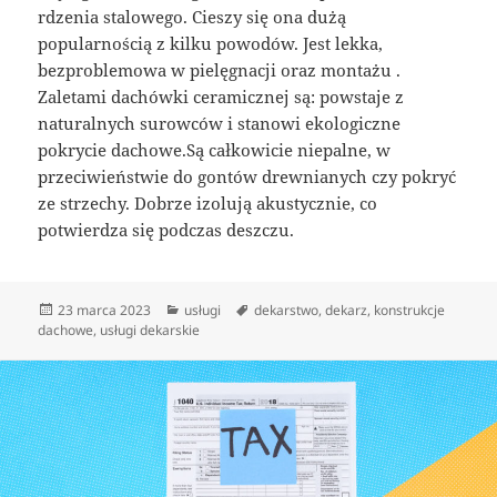
rdzenia stalowego. Cieszy się ona dużą
popularnością z kilku powodów. Jest lekka,
bezproblemowa w pielęgnacji oraz montażu .
Zaletami dachówki ceramicznej są: powstaje z
naturalnych surowców i stanowi ekologiczne
pokrycie dachowe.Są całkowicie niepalne, w
przeciwieństwie do gontów drewnianych czy pokryć
ze strzechy. Dobrze izolują akustycznie, co
potwierdza się podczas deszczu.
Data
Kategorie
Tagi
23 marca 2023
usługi
dekarstwo
,
dekarz
,
konstrukcje
publikacji
dachowe
,
usługi dekarskie