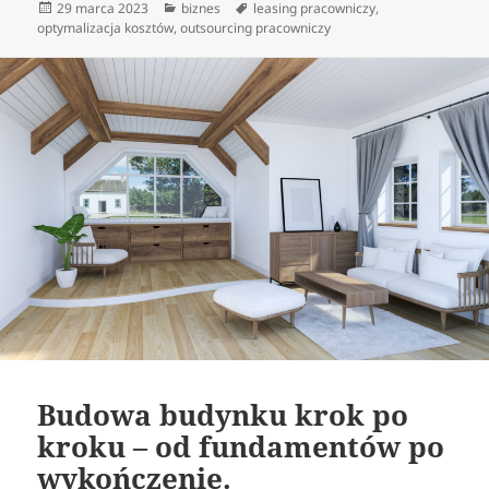
Data
Kategorie
Tagi
29 marca 2023
biznes
leasing pracowniczy
,
publikacji
optymalizacja kosztów
,
outsourcing pracowniczy
Budowa budynku krok po
kroku – od fundamentów po
wykończenie.