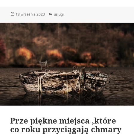
Data
Kategorie
18 września 2023
usługi
publikacji
Prze piękne miejsca ,które
co roku przyciągają chmary