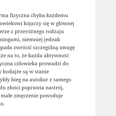
rma fizyczna chyba każdemu
łowiekowi kojarzy się w głównej
erze z przeróżnego rodzaju
eningami, niemniej jednak
pada zwrócić szczególną uwagę
kże na to, że każda aktywność
zyczna człowieka prowadzi do
 bodajże są w stanie
ykły bieg na autokar z samego
u złości poprawia nastrój,
to małe zmęczenie powoduje
o.