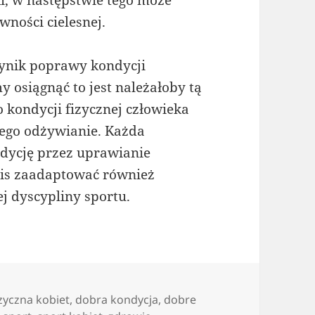
i, w następstwie tego może
wności cielesnej.
wynik poprawy kondycji
y osiągnąć to jest należałoby tą
 kondycji fizycznej człowieka
jego odżywianie. Każda
dycję przez uprawianie
pis zaadaptować również
ej dyscypliny sportu.
zyczna kobiet
,
dobra kondycja
,
dobre