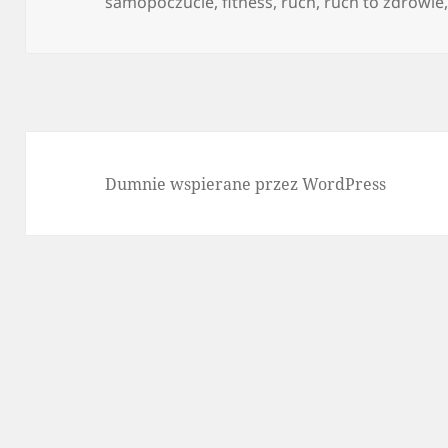
publikacji
samopoczucie
,
fitness
,
ruch
,
ruch to zdrowie
Dumnie wspierane przez WordPress