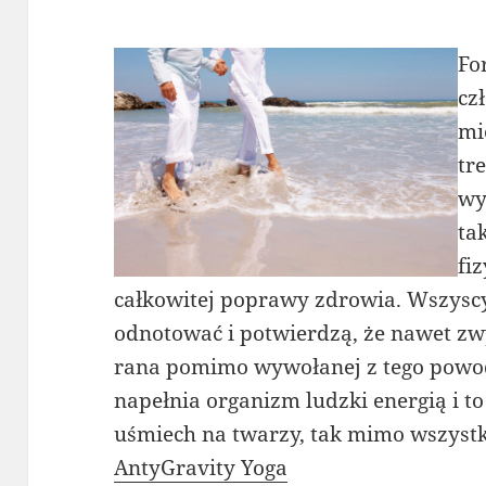
Fo
cz
mi
tr
wy
ta
fi
całkowitej poprawy zdrowia. Wszyscy
odnotować i potwierdzą, że nawet zw
rana pomimo wywołanej z tego powod
napełnia organizm ludzki energią i 
uśmiech na twarzy, tak mimo wszystk
AntyGravity Yoga