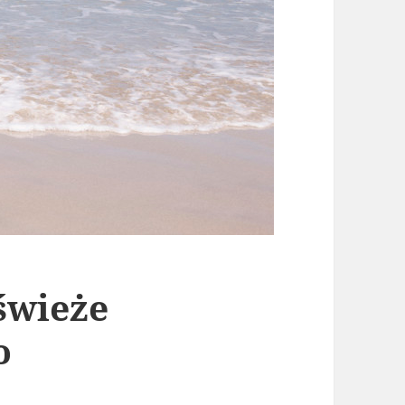
świeże
o