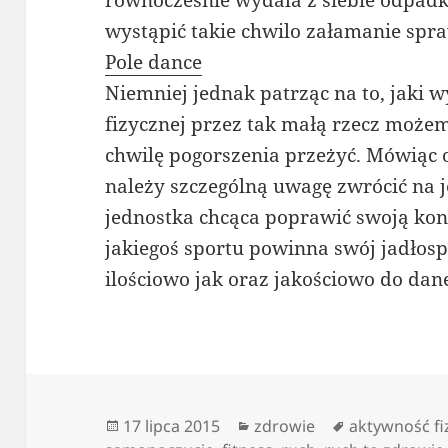
równocześnie wydala z siebie odpadk
wystąpić takie chwilo załamanie spra
Pole dance
Niemniej jednak patrząc na to, jaki 
fizycznej przez tak małą rzecz możem
chwilę pogorszenia przeżyć. Mówiąc o
należy szczególną uwagę zwrócić na 
jednostka chcąca poprawić swoją kon
jakiegoś sportu powinna swój jadłos
ilościowo jak oraz jakościowo do dan
Data
Kategorie
Tagi
17 lipca 2015
zdrowie
aktywność fi